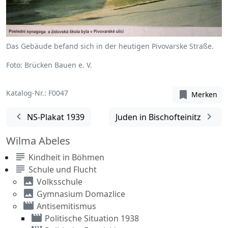
Das Gebäude befand sich in der heutigen Pivovarske Straße.
Foto: Brücken Bauen e. V.
Katalog-Nr.: F0047
bookmark
Merken
chevron_left
chevron_right
NS-Plakat 1939
Juden in Bischofteinitz
Wilma Abeles
subject
Kindheit in Böhmen
subject
Schule und Flucht
image
Volksschule
image
Gymnasium Domazlice
movie
Antisemitismus
movie
Politische Situation 1938