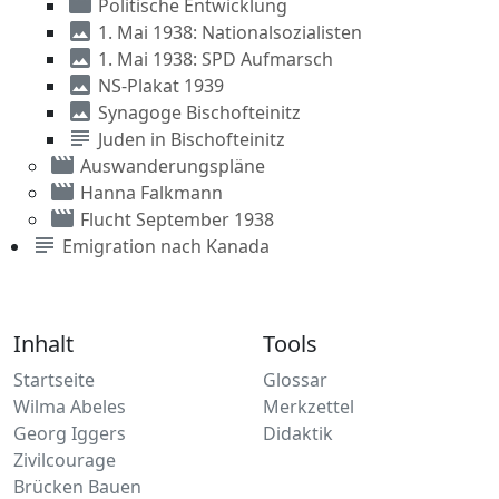
movie
Politische Entwicklung
image
1. Mai 1938: Nationalsozialisten
image
1. Mai 1938: SPD Aufmarsch
image
NS-Plakat 1939
image
Synagoge Bischofteinitz
subject
Juden in Bischofteinitz
movie
Auswanderungspläne
movie
Hanna Falkmann
movie
Flucht September 1938
subject
Emigration nach Kanada
Inhalt
Tools
Startseite
Glossar
Wilma Abeles
Merkzettel
Georg Iggers
Didaktik
Zivilcourage
Brücken Bauen